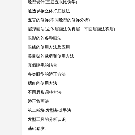
脸型设计(三庭五眼比例学)
通透裸妆立体打底技法
五官的修饰(不同脸型的修饰分析)
眉形画法(立体眉画法仿真眉，平面眉画法雾眉)
眼影的的各种画法
眼线的使用方法及应用
美目贴的裁剪和使用方法
真假睫毛的结合
各类眼型的矫正方法
腮红的使用方法
不同唇形调整方法
矫正妆画法
第二板块:发型基础手法
发型工具的分析认识
基础卷发: