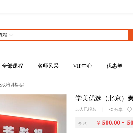
全部课程
名师风采
VIP中心
优惠券
化妆培训基地
》
学美优选（北京）
33人已报名
分享
500.00 ~ 5
￥
价 格