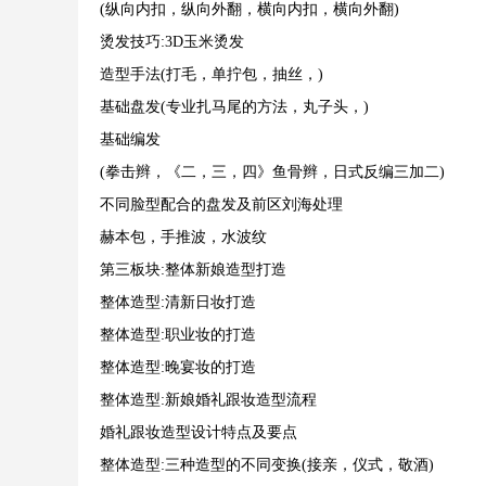
(纵向内扣，纵向外翻，横向内扣，横向外翻)
烫发技巧:3D玉米烫发
造型手法(打毛，单拧包，抽丝，)
基础盘发(专业扎马尾的方法，丸子头，)
基础编发
(拳击辫，《二，三，四》鱼骨辫，日式反编三加二)
不同脸型配合的盘发及前区刘海处理
赫本包，手推波，水波纹
第三板块:整体新娘造型打造
整体造型:清新日妆打造
整体造型:职业妆的打造
整体造型:晚宴妆的打造
整体造型:新娘婚礼跟妆造型流程
婚礼跟妆造型设计特点及要点
整体造型:三种造型的不同变换(接亲，仪式，敬酒)