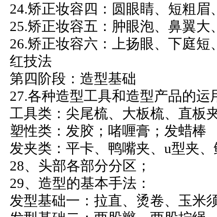
24.矫正妆容四：圆眼睛、短粗
25.矫正妆容五：肿眼泡、鼻翼
26.矫正妆容六：上扬眼、下庭
红技法
第四阶段：造型基础
27.各种造型工具和造型产品的运
工具类：尖尾梳、大板梳、直板
塑性类：发胶；啫喱膏；发蜡棒
发夹类：平卡、鸭嘴夹、u型夹、
28、头部各部分分区；
29、造型的基本手法：
发型基础一：拉直、烫卷、玉米