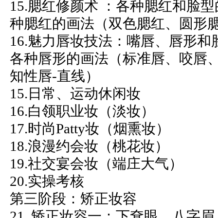
15.腮红修颜术 ：各种腮红和脸
种腮红的画法（双色腮红、圆形
16.魅力唇妆技法：嘴唇、唇形
各种唇形的画法（标准唇、咬唇、
知性唇-直线）
15.日常、运动休闲妆
16.白领职业妆（淡妆）
17.时尚Patty妆（烟熏妆）
18.浪漫约会妆（桃花妆）
19.社交宴会妆（端庄大气）
20.实操考核
第三阶段：矫正妆容
21. 矫正妆容一：下耷眼、八字