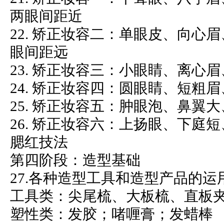
两眼间距近
22. 矫正妆容二：单眼皮、向心
眼间距远
23. 矫正妆容三：小眼睛、离心
24. 矫正妆容四：圆眼睛、短粗
25. 矫正妆容五：肿眼泡、鼻翼
26. 矫正妆容六：上扬眼、下庭
腮红技法
第四阶段：造型基础
27.各种造型工具和造型产品的运
工具类：尖尾梳、大板梳、直板
塑性类：发胶；啫喱膏；发蜡棒